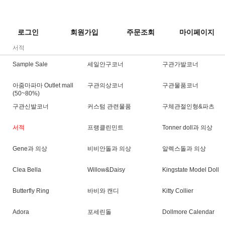
로그인
회원가입
주문조회
마이페이지
서적
Sample Sale
세일안구코너
구관가발코너
아줌마파마 Outlet mall
구관의상코너
구관물품코너
(50~80%)
구관신발코너
커스텀 관련물품
구체관절인형&파츠
서적
프랭클린민트
Tonner doll과 의상
Gene과 의상
비비안돌과 의상
알렉스돌과 의상
Clea Bella
Willow&Daisy
Kingstate Model Doll
Butterfly Ring
바비와 캔디
Kitty Collier
Adora
포세린돌
Dollmore Calendar