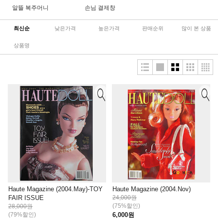
알뜰 복주머니
손님 결제창
최신순
낮은가격
높은가격
판매순위
많이 본 상품
상품명
Haute Magazine (2004.May)-TOY
Haute Magazine (2004.Nov)
FAIR ISSUE
24,000원
(75%할인)
28,000원
(79%할인)
6,000원